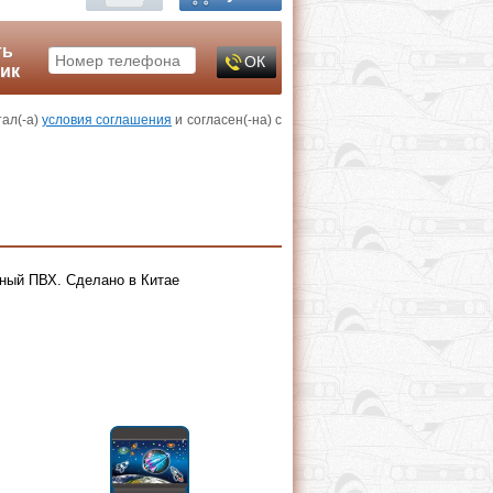
ть
лик
тал(-а)
условия соглашения
и согласен(-на) с
чный ПВХ. Сделано в Китае