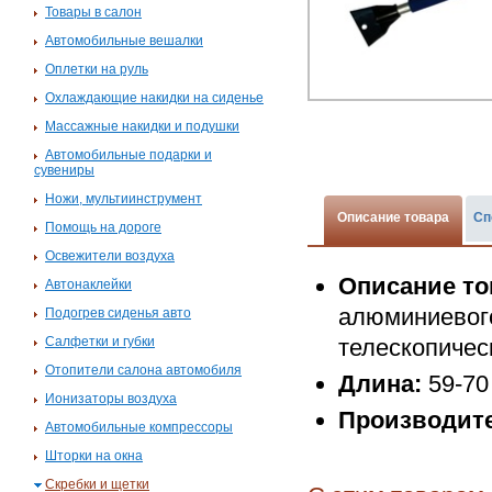
Товары в салон
Автомобильные вешалки
Оплетки на руль
Охлаждающие накидки на сиденье
Массажные накидки и подушки
Автомобильные подарки и
сувениры
Ножи, мультиинструмент
Описание товара
Сп
Помощь на дороге
Освежители воздуха
Описание то
Автонаклейки
алюминиевого
Подогрев сиденья авто
Салфетки и губки
телескопичес
Отопители салона автомобиля
Длина:
59-70
Ионизаторы воздуха
Производит
Автомобильные компрессоры
Шторки на окна
Скребки и щетки