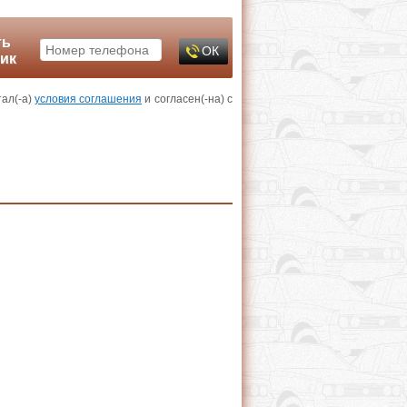
ть
лик
тал(-а)
условия соглашения
и согласен(-на) с